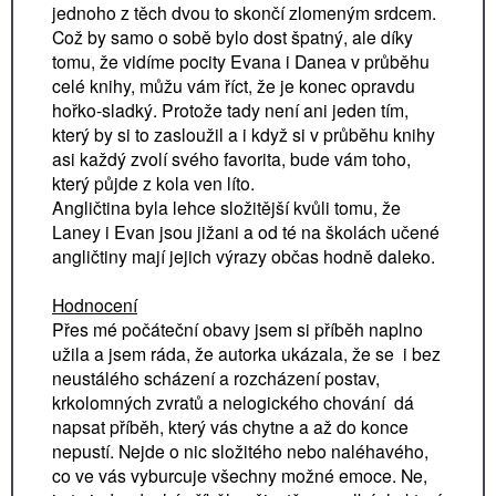
jednoho z těch dvou to skončí zlomeným srdcem.
Což by samo o sobě bylo dost špatný, ale díky
tomu, že vidíme pocity Evana i Danea v průběhu
celé knihy, můžu vám říct, že je konec opravdu
hořko-sladký. Protože tady není ani jeden tím,
který by si to zasloužil a i když si v průběhu knihy
asi každý zvolí svého favorita, bude vám toho,
který půjde z kola ven líto.
Angličtina byla lehce složitější kvůli tomu, že
Laney i Evan jsou jižani a od té na školách učené
angličtiny mají jejich výrazy občas hodně daleko.
Hodnocení
Přes mé počáteční obavy jsem si příběh naplno
užila a jsem ráda, že autorka ukázala, že se i bez
neustálého scházení a rozcházení postav,
krkolomných zvratů a nelogického chování dá
napsat příběh, který vás chytne a až do konce
nepustí. Nejde o nic složitého nebo naléhavého,
co ve vás vyburcuje všechny možné emoce. Ne,