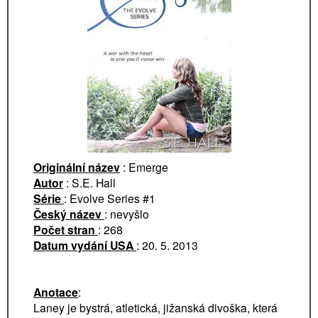
Originální název
: Emerge
Autor
: S.E. Hall
Série
: Evolve Series #1
Český název
: nevyšlo
Počet stran
: 268
Datum vydání USA
: 20. 5. 2013
Anotace
:
Laney je bystrá, atletická, jižanská divoška, která