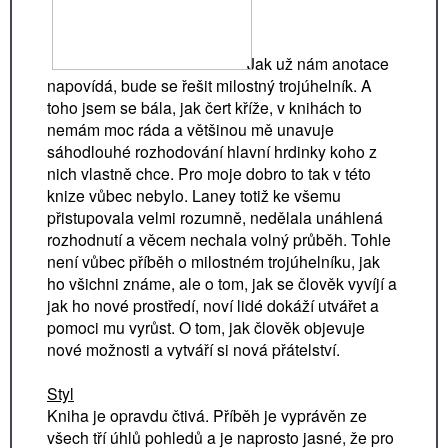
Jak už nám anotace
napovídá, bude se řešit milostný trojúhelník. A
toho jsem se bála, jak čert kříže, v knihách to
nemám moc ráda a většinou mě unavuje
sáhodlouhé rozhodování hlavní hrdinky koho z
nich vlastně chce. Pro moje dobro to tak v této
knize vůbec nebylo. Laney totiž ke všemu
přistupovala velmi rozumně, nedělala unáhlená
rozhodnutí a věcem nechala volný průběh. Tohle
není vůbec příběh o milostném trojúhelníku, jak
ho všichni známe, ale o tom, jak se člověk vyvíjí a
jak ho nové prostředí, noví lidé dokáží utvářet a
pomoci mu vyrůst. O tom, jak člověk objevuje
nové možnosti a vytváří si nová přátelství.
Styl
Kniha je opravdu čtivá. Příběh je vyprávěn ze
všech tří úhlů pohledů a je naprosto jasné, že pro