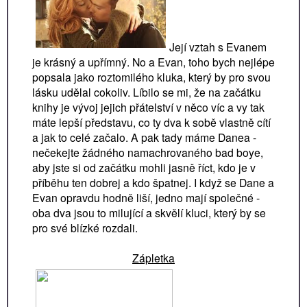
Její vztah s Evanem
je krásný a upřímný. No a Evan, toho bych nejlépe
popsala jako roztomilého kluka, který by pro svou
lásku udělal cokoliv. Líbilo se mi, že na začátku
knihy je vývoj jejich
přátelství v něco víc a vy tak
máte lepší představu, co ty dva k sobě vlastně cítí
a jak to celé začalo.
A pak tady máme Danea -
nečekejte žádného namachrovaného bad boye,
aby jste si od začátku mohli jasně říct, kdo je v
příběhu ten dobrej a kdo špatnej. I když se Dane a
Evan opravdu hodně liší, jedno mají společné -
oba dva jsou to milující a skvělí kluci, který by se
pro své blízké rozdali.
Zápletka