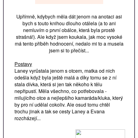
Upřímně, kdybych měla dát jenom na anotaci asi
bych s touto knihou dlouho otálela (a to ani
nemluvím o první obálce, která byla prostě
strašná!). Ale když jsem koukala, jak moc vysoké
má tento příběh hodnocení, nedalo mi to a musela
jsem si to přečíst...
Postavy
Laney vyrůstala jenom s otcem, matka od nich
odešla když byla ještě malá a díky tomu se z ní
stala dívka, která si jen tak někoho k tělu
nepřipustí. Měla všechno, co potřebovala -
milujícího otce a nejlepšího kamaráda/kluka, který
by pro ní udělal cokoliv. Ale osud tomu chtěl
trochu jinak a tak se cesty Laney a Evana
rozcházejí...