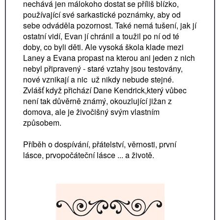
nechává jen málokoho dostat se příliš blízko,
používající své sarkastické poznámky, aby od
sebe odváděla pozornost. Také nemá tušení, jak jí
ostatní vidí, Evan jí chránil a toužil po ní od té
doby, co byli děti. Ale vysoká škola klade mezi
Laney a Evana propast na kterou ani jeden z nich
nebyl připravený - staré vztahy jsou testovány,
nové vznikají a nic už nikdy nebude stejné.
Zvlášť když přichází Dane Kendrick,který vůbec
není tak důvěrně známý, okouzlující jižan z
domova, ale je živočišný svým vlastním
způsobem.
Příběh o dospívání, přátelství, věrnosti, první
lásce, prvopočáteční lásce ... a životě.